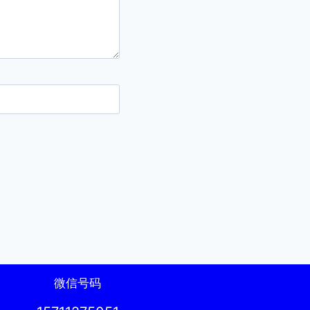
微信号码
制作的 WordPress 主题