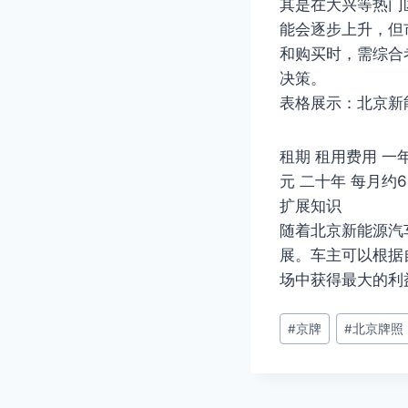
其是在大兴等热门
能会逐步上升，但
和购买时，需综合
决策。
表格展示：北京新
租期 租用费用 一年 
元 二十年 每月约6
扩展知识
随着北京新能源汽
展。车主可以根据
场中获得最大的利
文
#
京牌
#
北京牌照
章
标
签：