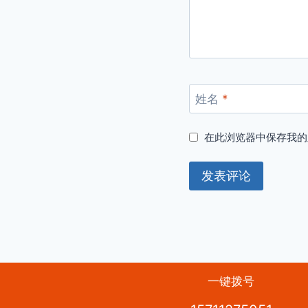
姓名
*
在此浏览器中保存我的
一键拨号
© 2026 京牌出租-