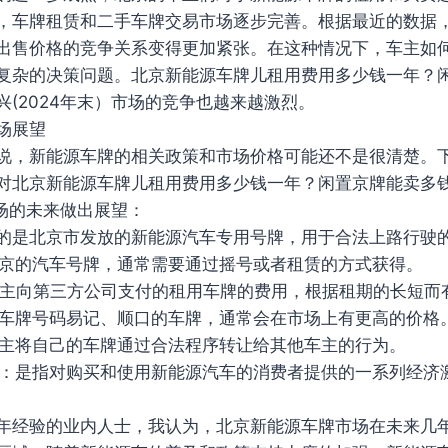
，车牌租赁和二手车牌交易市场逐步完善。根据最近的数据
出售价格的竞争关系变得更加紧张。在这种情况下，车主如
复杂的决策问题。北京新能源车牌儿租用费用多少钱一年？
兴(2024年末）市场的竞争也越来越激烈。
场展望
说，新能源车牌的相关政策和市场价格可能还不是很清楚。
对北京新能源车牌儿租用费用多少钱一年？闲置京牌能卖多
市场的未来做出展望：
：指的是北京市发放的新能源汽车专用号牌，用于合法上路行驶
是北京的汽车号牌，通常需要通过摇号或者租赁的方式获得。
指车主向第三方公司支付的租用车牌的费用，根据租期的长短而
是指车牌号码易记、顺口的车牌，通常会在市场上有更高的价格
指车主将自己的车牌通过合法程序转让给其他车主的行为。
补贴：是指对购买和使用新能源汽车的消费者提供的一系列经济
年经验的业内人士，我认为，北京新能源车牌市场在未来几