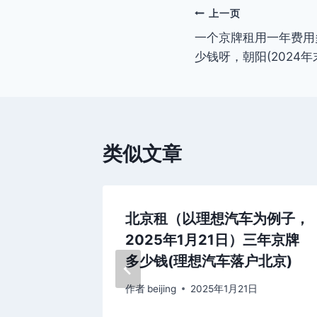
文
上一页
一个京牌租用一年费用
章
少钱呀，朝阳(2024年
导
航
类似文章
钱、京牌
北京租（以理想汽车为例子，
年12月
2025年1月21日）三年京牌
车牌的价
多少钱(理想汽车落户北京)
作者
beijing
2025年1月21日
6日