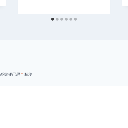
必填项已用
*
标注