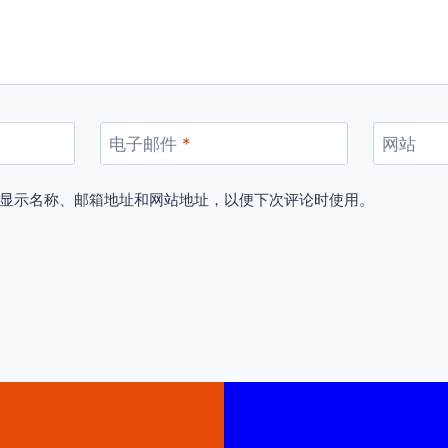
电子邮件
*
网站
显示名称、邮箱地址和网站地址，以便下次评论时使用。
京牌租赁-京牌转让-京牌转让收购-外地车牌转京
Kadence WP