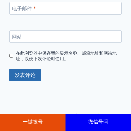
电子邮件
*
网站
在此浏览器中保存我的显示名称、邮箱地址和网站地
址，以便下次评论时使用。
© 2026 京牌出租-京牌租赁-京牌转让-京牌转让收
一键拨号
微信号码
购-外地车牌转京
Kadence WP
制作的 WordPress