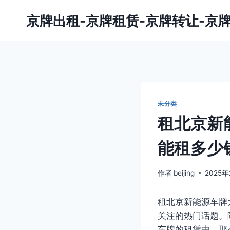
跳
京牌出租-京牌租赁-京牌转让-京
到
内
容
未分类
租北京新
能租多少
作者
beijing
2025
租北京新能源车牌
关注的热门话题。
车牌的租赁中。那