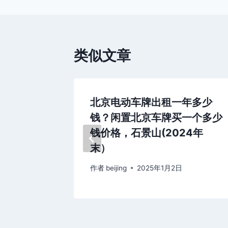
导
航
类似文章
京汽车牌
北京电动车牌出租一年多少
牌租赁一
钱？闲置北京车牌买一个多少
？
钱价格，石景山(2024年
末）
日
作者
beijing
2025年1月2日