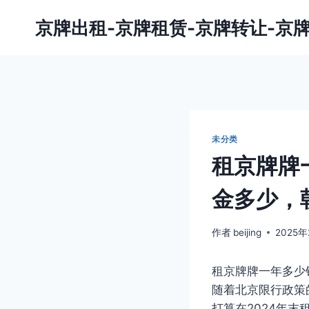
跳
京牌出租-京牌租赁-京牌转让-京
到
内
容
未分类
租京牌牌
金多少，朝
作者
beijing
2025年
租京牌牌一年多少
随着北京限行政策
打算在2024年