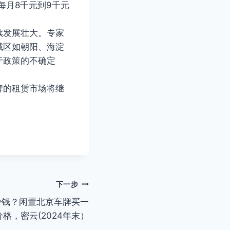
年 每月8千元到9千元
续发展壮大。专家
城区如朝阳、海淀
于政策的不确定
。
牌的租赁市场将继
下一步
少钱？闲置北京车牌买一
格，密云(2024年末）