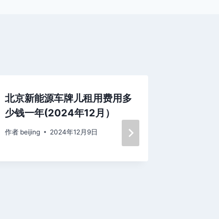
北京新能源车牌儿租用费用多
(202
少钱一年(2024年12月）
租赁中
年、五
作者
beijing
2024年12月9日
作者
beijing