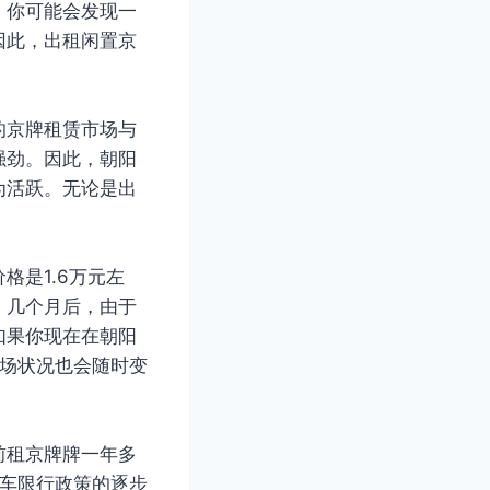
，你可能会发现一
因此，出租闲置京
的京牌租赁市场与
强劲。因此，朝阳
为活跃。无论是出
是1.6万元左
，几个月后，由于
如果你现在在朝阳
市场状况也会随时变
前租京牌牌一年多
汽车限行政策的逐步