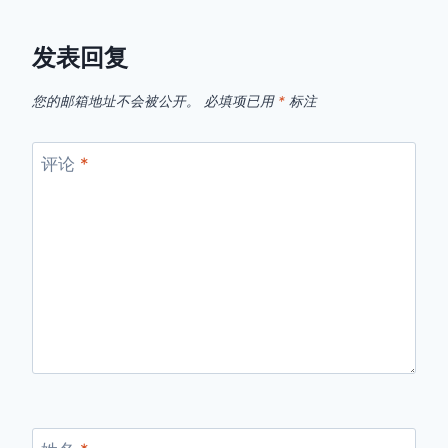
发表回复
您的邮箱地址不会被公开。
必填项已用
*
标注
评论
*