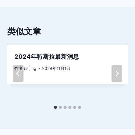
类似文章
2024年特斯拉最新消息
作者
beijing
2024年11月1日