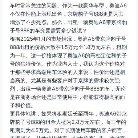
车时常常关注的问题。作为一款豪华车型，奥迪A6
不仅在性能上表现出色，京牌豹子号888更是为其
增添了不少亮点。那么，出租一辆奥迪A6带京牌豹
子号888的车究竟需要多少钱呢？
根据2025年1月的市场情况，奥迪A6带京牌豹子号
888出租的价格大致在1.5万元至1.8万元左右，租期
为一年。这一价格体现了奥迪A6的高档定位和豹子
号的独特价值。作为业内人士，我认为这个价格对
于那些寻求高端用车体验的人来说，性价比还是相
当高的。尤其是有些客户对于京牌的需求较为强
烈，出租一辆奥迪A6带京牌豹子号888的车，无论
是在商务场合还是日常使用中，都能获得极高的面
子和价值。
更具体地讲，如果将租期延长至两年，奥迪A6带京
牌豹子号888的租金大概为2.8万元左右，而三年的
租期则为4.5万元。对于长期使用车牌的客户而言，