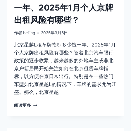
年
一年、2025年1月个人京牌
多
少
出租风险有哪些？
钱
啊、
作者
beijing
2025年3月6日
2025
年
北京星越L租车牌指标多少钱一年、2025年1月
1
个人京牌出租风险有哪些？随着北京汽车限行
月
北
政策的逐步收紧，越来越多的外地车主或非北
京
京户籍居民开始关注如何在北京租赁车牌指
牌
标，以方便在京日常出行。特别是在一些热门
照
车型如北京星越L的情况下，车牌的需求尤为旺
出
租
盛。那么，北京星越
代
办
北
阅读更多
平
京
台
星
中
越
介
L