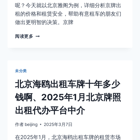
呢？今天就以北京雅阁为例，详细分析京牌出
一
年
租的价格和租赁安全，帮助有意租车的朋友们
(北
做出更明智的决策。京牌
京
电
京
阅读更多
动
牌
汽
出
车
租
牌
多
照
少
租
未分类
钱、
赁
2025
北京海鸥出租车牌十年多少
价
年
格)
1
钱啊、2025年1月北京牌照
途
月
观
老
出租代办平台中介
L
司
机
作者
beijing
2025年3月7日
租
一
在2025年1月，北京海鸥出租车牌的租赁市场
年