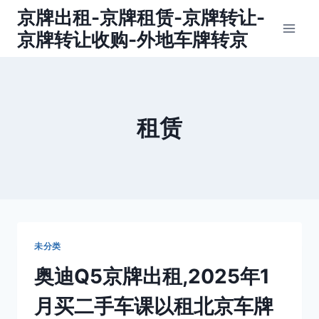
跳
京牌出租-京牌租赁-京牌转让-
到
京牌转让收购-外地车牌转京
内
容
租赁
未分类
奥迪Q5京牌出租,2025年1
月买二手车课以租北京车牌