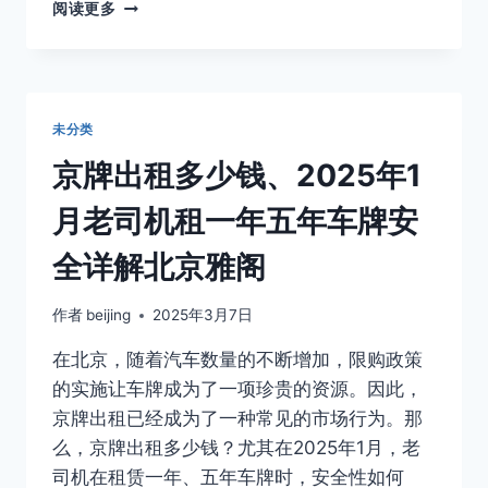
奥
阅读更多
迪
购
车
带
京
未分类
牌
租,2025
京牌出租多少钱、2025年1
年
1
月老司机租一年五年车牌安
月
北
全详解北京雅阁
京
电
作者
beijing
2025年3月7日
动
车
在北京，随着汽车数量的不断增加，限购政策
牌
的实施让车牌成为了一项珍贵的资源。因此，
照
租
京牌出租已经成为了一种常见的市场行为。那
多
么，京牌出租多少钱？尤其在2025年1月，老
少
司机在租赁一年、五年车牌时，安全性如何
钱