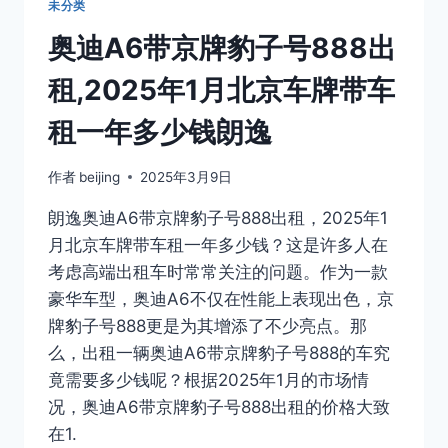
未分类
租,2025
年
奥迪A6带京牌豹子号888出
1
月
租,2025年1月北京车牌带车
买
二
租一年多少钱朗逸
手
车
作者
beijing
2025年3月9日
课
以
朗逸奥迪A6带京牌豹子号888出租，2025年1
租
月北京车牌带车租一年多少钱？这是许多人在
北
京
考虑高端出租车时常常关注的问题。作为一款
车
豪华车型，奥迪A6不仅在性能上表现出色，京
牌
牌豹子号888更是为其增添了不少亮点。那
吗
么，出租一辆奥迪A6带京牌豹子号888的车究
轩
逸
竟需要多少钱呢？根据2025年1月的市场情
况，奥迪A6带京牌豹子号888出租的价格大致
在1.