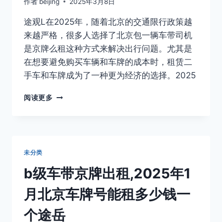
作者
beijing
2025年3月8日
新
能
途观L在2025年，随着北京的交通限行政策越
源
来越严格，很多人选择了北京包一辆车带司机
车
牌
是京牌么租这种方式来解决出行问题。尤其是
号
在想要避免购买车辆和车牌的成本时，租赁二
一
手车和车牌成为了一种更为经济的选择。2025
年
多
北
阅读更多
少
京
钱
包
赁
一
(租
辆
京
车
B
未分类
带
牌
司
b级车带京牌出租,2025年1
照
机
汽
是
月北京车牌号能租多少钱一
车)
京
奔
牌
个途岳
驰
么