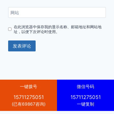
网站
在此浏览器中保存我的显示名称、邮箱地址和网站地
址，以便下次评论时使用。
© 2026 京牌出租-京牌租赁-京牌转让-京牌转让收
一键拨号
微信号码
购-外地车牌转京
Kadence WP
制作的 WordPress
主题
15711275051
15711275051
(已有69867咨询)
一键复制