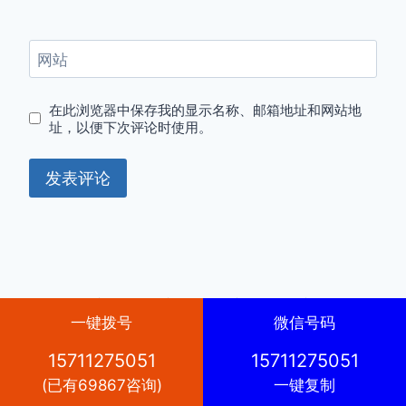
网站
在此浏览器中保存我的显示名称、邮箱地址和网站地
址，以便下次评论时使用。
© 2026 京牌出租-京牌租赁-京牌转让-京牌转让收
一键拨号
微信号码
购-外地车牌转京
Kadence WP
制作的 WordPress
主题
15711275051
15711275051
(已有69867咨询)
一键复制