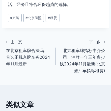
活、经济且符合环保趋势的选择。
文
#
京牌
#
北京牌照
#
租赁
章
标
签：
文
上一页
下一步
在北京租车牌合法吗、
北京租车牌指标中介公
章
首选正规京牌车务2024
司、油牌一年三年多少
导
年11月最新
钱2024年11月最新(北京
燃油车指标租赁)
航
类似文章