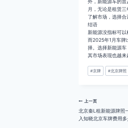
外，新能源车的普
月，无论是租赁三
了解市场，选择合
结语
新能源没指标可以
而2025年1月
择。选择新能源车
其市场表现也越来
文
#
京牌
#
北京牌照
章
标
签：
文
上一页
北京秦L租新能源牌照一
章
入知晓北京车牌费用多
导