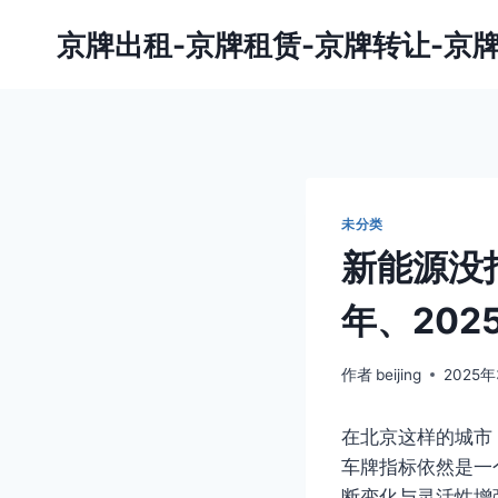
跳
京牌出租-京牌租赁-京牌转让-京
到
内
容
未分类
新能源没
年、202
作者
beijing
2025
在北京这样的城市
车牌指标依然是一
断变化与灵活性增