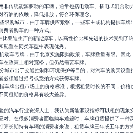
指采用非传统能源驱动的车辆，通常包括电动车、插电式混合动力
对石油的依赖，降低排放，符合环保理念。
在一些限购城市，由于车牌供应紧张，一些车主或机构提供车牌
消费者购车的一种方式。
一款由比亚迪生产的新能源车，以高性价比和先进的技术受到了
和配置在同类车型中表现优秀。
京的机动车号牌，由于北京实施限购政策，车牌数量有限。因此，
车在政策上相对宽松，但仍然需要车牌。
指部分城市出于交通控制和环境保护等目的，对汽车的购买设置
者必须通过摇号或竞拍方式获得车牌。
格：指车牌出租市场上的价格标准，根据租赁时长的不同，价格
不同租期的价格具有较大差异。
经验的汽车行业资深人士，我认为新能源没指标可以租的现象
应对。在很多消费者面临购车难题时，车牌租赁提供了一种
打算长期持有车辆的消费者来说，租赁车牌三年或五年的方